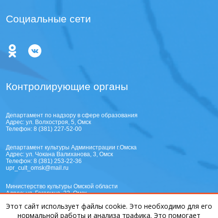
Социальные сети
Контролирующие органы
Департамент по надзору в сфере образования
Адрес: ул. Волхостроя, 5, Омск
Телефон:
8 (381) 227-52-00
Департамент культуры Администрации г.Омска
Адрес: ул. Чокана Валиханова, 3, Омск
Телефон:
8 (381) 253-22-36
upr_cult_omsk@mail.ru
Министерство культуры Омской области
Адрес: ул. Гагарина, 22, Омск
Телефон:
8 (381) 220-06-27
Этот сайт использует файлы cookie. Это необходимо для его
mail@mincult.omskportal.ru
Министерство образования Омской области
нормальной работы и анализа трафика. Это помогает