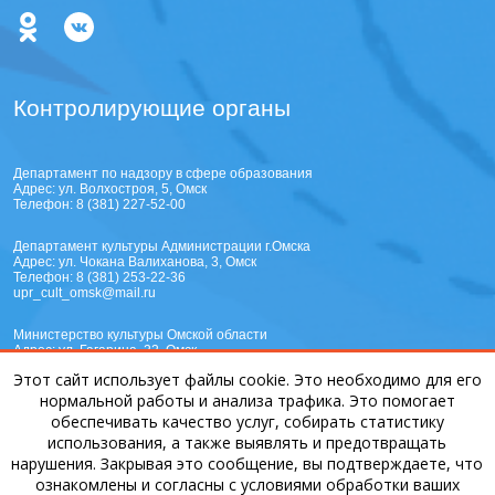
Контролирующие органы
Департамент по надзору в сфере образования
Адрес: ул. Волхостроя, 5, Омск
Телефон:
8 (381) 227-52-00
Департамент культуры Администрации г.Омска
Адрес: ул. Чокана Валиханова, 3, Омск
Телефон:
8 (381) 253-22-36
upr_cult_omsk@mail.ru
Министерство культуры Омской области
Адрес: ул. Гагарина, 22, Омск
Телефон:
8 (381) 220-06-27
Этот сайт использует файлы cookie. Это необходимо для его
mail@mincult.omskportal.ru
Министерство образования Омской области
нормальной работы и анализа трафика. Это помогает
Адрес: ул. Красный путь, 5, Омск
обеспечивать качество услуг, собирать статистику
Телефон:
8 (381) 225-35-58
использования, а также выявлять и предотвращать
educate@omskportal.ru
нарушения. Закрывая это сообщение, вы подтверждаете, что
ознакомлены и согласны с условиями обработки ваших
Министерство образования и науки Российской Федерации